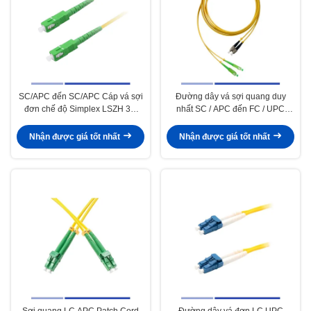
SC/APC đến SC/APC Cáp vá sợi
Đường dây vá sợi quang duy
đơn chế độ Simplex LSZH 3m
nhất SC / APC đến FC / UPC
2,0mm
Duplex 3.0mm LSZH
Nhận được giá tốt nhất
Nhận được giá tốt nhất
Sợi quang LC APC Patch Cord
Đường dây vá đơn LC UPC