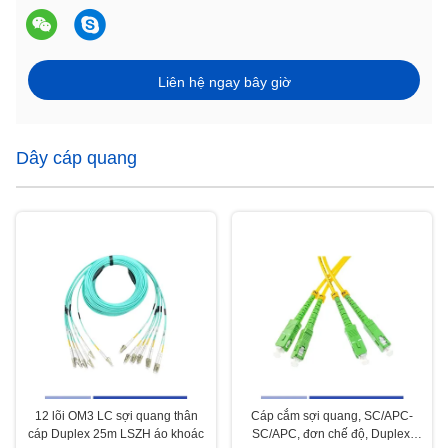
Liên hệ ngay bây giờ
Dây cáp quang
12 lõi OM3 LC sợi quang thân
Cáp cắm sợi quang, SC/APC-
cáp Duplex 25m LSZH áo khoác
SC/APC, đơn chế độ, Duplex,