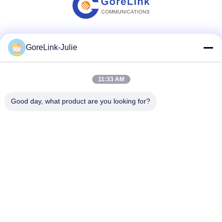
Truyền thông xã hội
GoreLink-Julie
11:33 AM
Liên lạc nhanh
Good day, what product are you looking for?
Điện thoại
86-755-89320995
Email
sales@gorelink.com
Địa chỉ
4F, Tòa nhà E, Trung tâm Shentou, số 1 Huilong Road,
Quận Longgang, Thâm Quyến, Trung Quốc