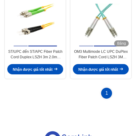
Băng
hình
ST/UPC đến ST/APC Fiber Patch
OM3 Multimode LC UPC DuPlex
Cord Duplex LSZH 3m 2.0mm
Fiber Patch Cord LSZH 3M
Chất lượng cao
2.0mm
Nhận được giá tốt nhất
Nhận được giá tốt nhất
1