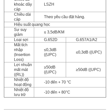
khoác dây
LSZH
cáp
Chiều dài
Theo yêu cầu đặt hàng.
cáp
Hiệu suất quang học
Sự suy
≤ 3,5dB/KM
giảm
Loại sợi
G.652D
G.657A1/A2
Mất tích
nhập
≤0,3dB
≤0,3dB ((UPC)
(Insertion
((UPC)
Loss)
Lợi nhuận
≥50dB
mất mát
≥50dB ((UPC)
((UPC)
((RL))
Nhiệt độ
-10 đến + 70 °C
hoạt động
Nhiệt độ
-10 đến + 80°C
lưu trữ