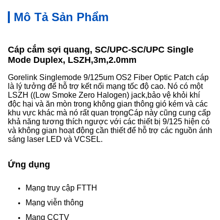
Mô Tả Sản Phẩm
Cáp cắm sợi quang, SC/UPC-SC/UPC Single
Mode Duplex, LSZH,3m,2.0mm
Gorelink Singlemode 9/125um OS2 Fiber Optic Patch cáp
là lý tưởng để hỗ trợ kết nối mạng tốc độ cao. Nó có một
LSZH ((Low Smoke Zero Halogen) jack,bảo vệ khỏi khí
độc hại và ăn mòn trong không gian thông gió kém và các
khu vực khác mà nó rất quan trọngCáp này cũng cung cấp
khả năng tương thích ngược với các thiết bị 9/125 hiện có
và không gian hoạt động cần thiết để hỗ trợ các nguồn ánh
sáng laser LED và VCSEL.
Ứng dụng
Mạng truy cập FTTH
Mạng viễn thông
Mạng CCTV