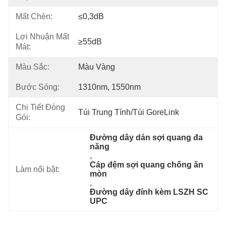
Mất Chèn:
≤0,3dB
Lợi Nhuận Mất
≥55dB
Mát:
Màu Sắc:
Màu Vàng
Bước Sóng:
1310nm, 1550nm
Chi Tiết Đóng
Túi Trung Tính/Túi GoreLink
Gói:
Đường dây dán sợi quang đa 
năng
, 
Cáp đệm sợi quang chống ăn 
Làm nổi bật:
mòn
, 
Đường dây đính kèm LSZH SC 
UPC