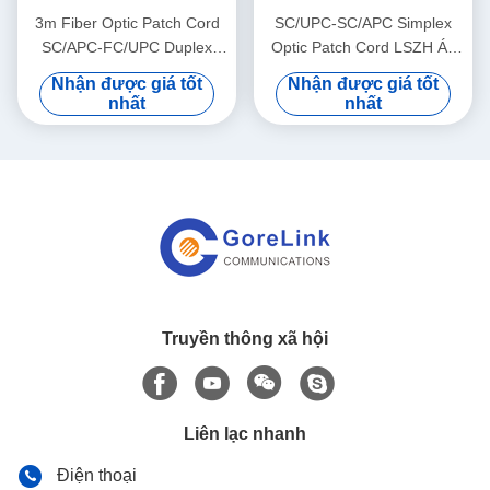
3m Fiber Optic Patch Cord
SC/UPC-SC/APC Simplex
SC/APC-FC/UPC Duplex
Optic Patch Cord LSZH Áo
LSZH Cáp vá chế độ đơn
khoác 2 mm Chế độ duy
Nhận được giá tốt
Nhận được giá tốt
Tốc độ cao
nhất Máy nhảy
nhất
nhất
Truyền thông xã hội
Liên lạc nhanh
Điện thoại