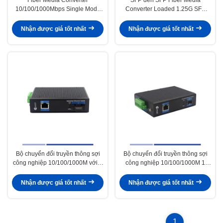
10/100/1000Mbps Single Mode
Converter Loaded 1.25G SFP
SMF 1310nm Dual SFP Slot
module Single-mode SMF
40KM
1310nm Dual SFP module
Nhận được giá tốt nhất
Nhận được giá tốt nhất
Bộ chuyển đổi truyền thông sợi
Bộ chuyển đổi truyền thông sợi
công nghiệp 10/100/1000M với 2
công nghiệp 10/100/1000M 1
cổng RJ45 Đơn phương thức
SFP với 1 cổng RJ45 Single-
SMF Duplex SC 1310nm 20KM
mode SMF Duplex 1310nm 20KM
Nhận được giá tốt nhất
Nhận được giá tốt nhất
1