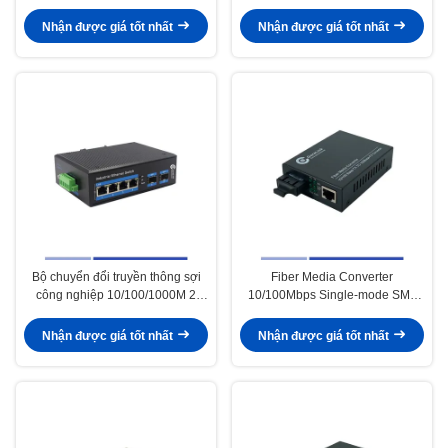
SMF TX1310nm/RX1550nm
SFP với 2 cổng RJ45 Single-
Simplex SC 20KM
mode SMF Duplex 1310nm 20KM
Nhận được giá tốt nhất
Nhận được giá tốt nhất
Bộ chuyển đổi truyền thông sợi
Fiber Media Converter
công nghiệp 10/100/1000M 2
10/100Mbps Single-mode SMF
SFP với 4 cổng RJ45 Single-
Dual SC 1310nm 20KM
mode SMF Duplex 1310nm 20KM
Nhận được giá tốt nhất
Nhận được giá tốt nhất