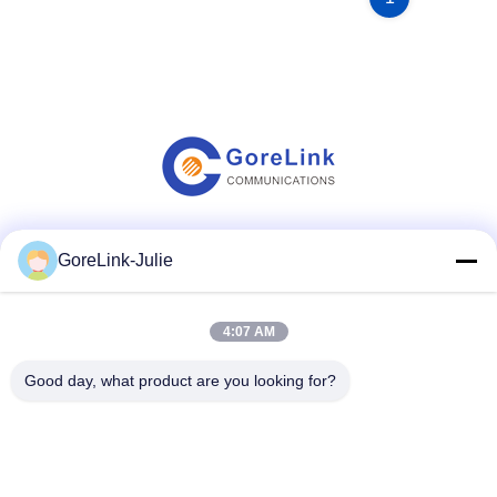
Truyền thông xã hội
GoreLink-Julie
4:07 AM
Liên lạc nhanh
Good day, what product are you looking for?
Điện thoại
86-755-89320995
Email