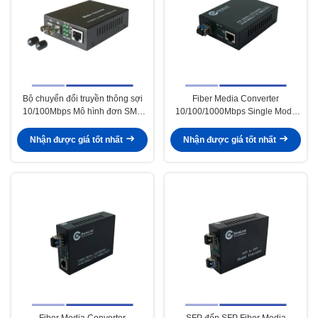
Bộ chuyển đổi truyền thông sợi
Fiber Media Converter
10/100Mbps Mô hình đơn SMF
10/100/1000Mbps Single Mode
1310nm Bộ chuyển đổi hai ST
SMF 1310nm Dual SFP Slot
20KM
20KM
Nhận được giá tốt nhất
Nhận được giá tốt nhất
Fiber Media Converter
SFP đến SFP Fiber Media