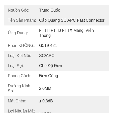
Nguồn Gốc:
Trung Quốc
Tên Sản Phẩm:
Cáp Quang SC APC Fast Connector
FTTH FTTB FTTX Mạng, Viễn 
Ứng Dụng:
Thông
Phần KHÔNG.:
G519-421
Loại Kết Nối:
SC/APC
Loại Sợi:
Chế Độ Đơn
Phong Cách:
Đơn Công
Đường Kính
2.0MM
Sợi:
Mất Chèn:
≤ 0,3dB
Lợi Nhuận Mất