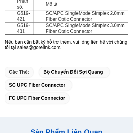
Phần
Mô tả
số.
G519-
SC/APC SingleMode Simplex 2.0mm
421
Fiber Optic Connector
G519-
SC/APC SingleMode Simplex 3.0mm
431
Fiber Optic Connector
Nếu bạn cần bất kỳ hỗ trợ thêm, vui lòng liên hệ với chúng
tôi tại sales@gorelink.com.
Các Thẻ:
Bộ Chuyển Đổi Sợi Quang
SC UPC Fiber Connector
FC UPC Fiber Connector
Sản Phẩm Liên Quan