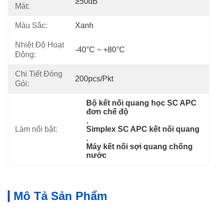
≥50dB
Mát:
Màu Sắc:
Xanh
Nhiệt Độ Hoạt
-40°C ~ +80°C
Động:
Chi Tiết Đóng
200pcs/pkt
Gói:
Bộ kết nối quang học SC APC 
đơn chế độ
, 
Làm nổi bật:
Simplex SC APC kết nối quang
, 
Máy kết nối sợi quang chống 
nước
Mô Tả Sản Phẩm