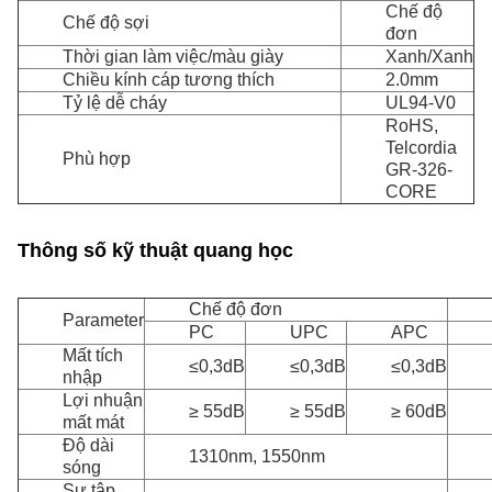
Chế độ
Chế độ sợi
đơn
Thời gian làm việc/màu giày
Xanh/Xanh
Chiều kính cáp tương thích
2.0mm
Tỷ lệ dễ cháy
UL94-V0
RoHS,
Telcordia
Phù hợp
GR-326-
CORE
Thông số kỹ thuật quang học
Chế độ đơn
Parameter
PC
UPC
APC
Mất tích
≤0,3dB
≤0,3dB
≤0,3dB
nhập
Lợi nhuận
≥ 55dB
≥ 55dB
≥ 60dB
mất mát
Độ dài
1310nm, 1550nm
sóng
Sự tập