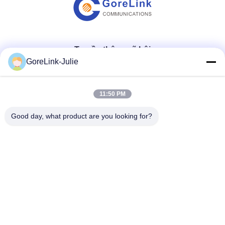
Truyền thông xã hội
GoreLink-Julie
Liên lạc nhanh
11:50 PM
Điện thoại
Good day, what product are you looking for?
86-755-89320995
Email
sales@gorelink.com
Địa chỉ
4F, Tòa nhà E, Trung tâm Shentou, số 1 Huilong Road,
Quận Longgang, Thâm Quyến, Trung Quốc